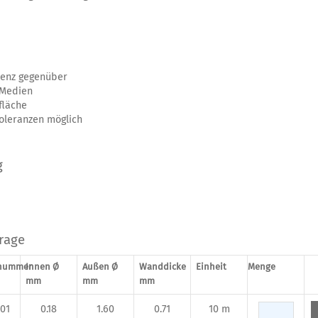
tenz gegenüber
 Medien
fläche
oleranzen möglich
g
frage
lnummer
Innen Ø
Außen Ø
Wanddicke
Einheit
Menge
mm
mm
mm
01
0.18
1.60
0.71
10 m