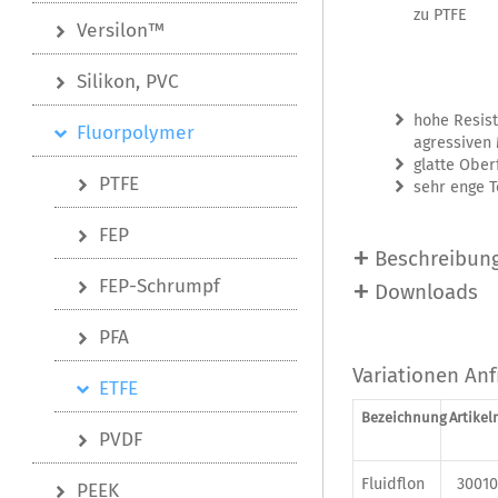
zu PTFE
Versilon™
Silikon, PVC
hohe Resis
Fluorpolymer
agressiven
glatte Ober
PTFE
sehr enge T
FEP
Beschreibun
FEP-Schrumpf
Downloads
PFA
Variationen An
ETFE
Bezeichnung
Artike
PVDF
Fluidflon
30010
PEEK